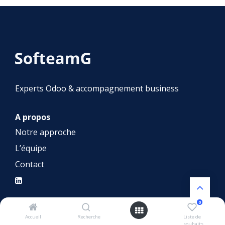
Experts Odoo & accompagnement business
A propos
Notre approche
L’équipe
Contact
0
Nos services
Accueil
Recherche
Liste de
souhaits