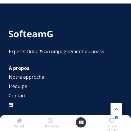
Experts Odoo & accompagnement business
A propos
Notre approche
L’équipe
Contact
0
Nos services
Accueil
Recherche
Liste de
souhaits