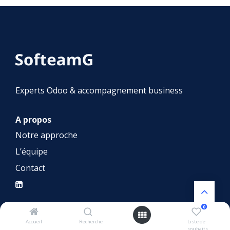
Experts Odoo & accompagnement business
A propos
Notre approche
L’équipe
Contact
0
Nos services
Accueil
Recherche
Liste de
souhaits