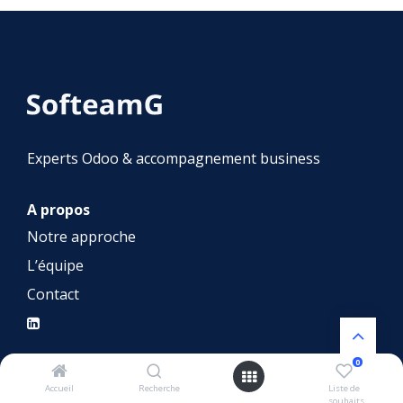
Experts Odoo & accompagnement business
A propos
Notre approche
L’équipe
Contact
0
Nos services
Accueil
Recherche
Liste de
souhaits