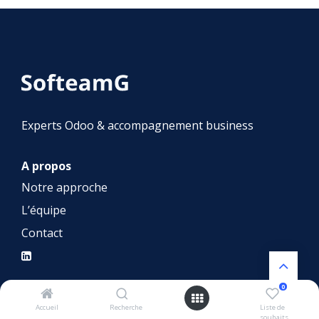
Experts Odoo & accompagnement business
A propos
Notre approche
L’équipe
Contact
0
Nos services
Accueil
Recherche
Liste de
souhaits